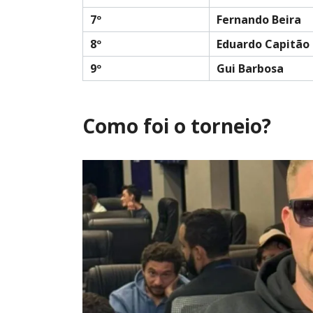
7º
Fernando Beira
8º
Eduardo Capitão
9º
Gui Barbosa
Como foi o torneio?