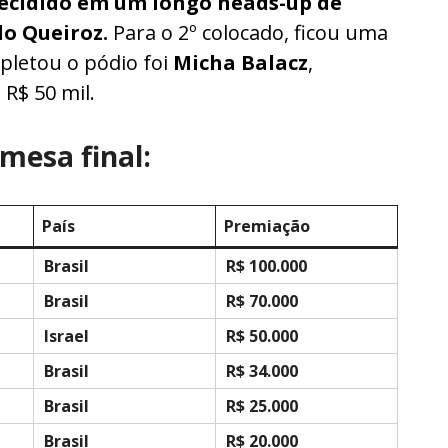
decidido em um longo heads-up de
o Queiroz.
Para o 2º colocado, ficou uma
pletou o pódio foi
Micha Balacz
,
R$ 50 mil.
mesa final:
País
Premiação
Brasil
R$ 100.000
Brasil
R$ 70.000
Israel
R$ 50.000
Brasil
R$ 34.000
Brasil
R$ 25.000
Brasil
R$ 20.000