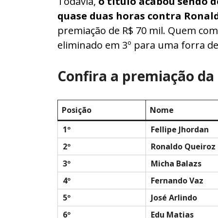
Todavia,
o título acabou sendo 
quase duas horas contra Ronald
premiação de R$ 70 mil. Quem com
eliminado em 3º para uma forra de 
Confira a premiação da 
Posição
Nome
1º
Fellipe Jhordan
2º
Ronaldo Queiroz
3º
Micha Balazs
4º
Fernando Vaz
5º
José Arlindo
6º
Edu Matias