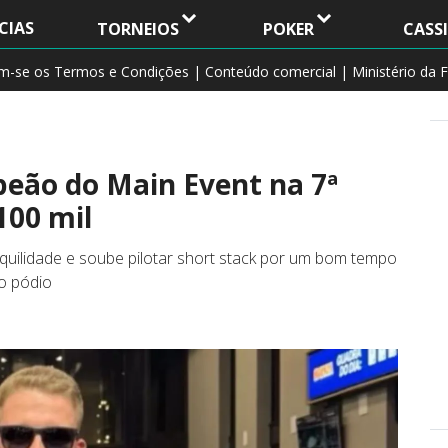
CIAS
TORNEIOS
POKER
CASS
am-se os Termos e Condições | Conteúdo comercial | Ministério da F
peão do Main Event na 7ª
100 mil
uilidade e soube pilotar short stack por um bom tempo
o pódio