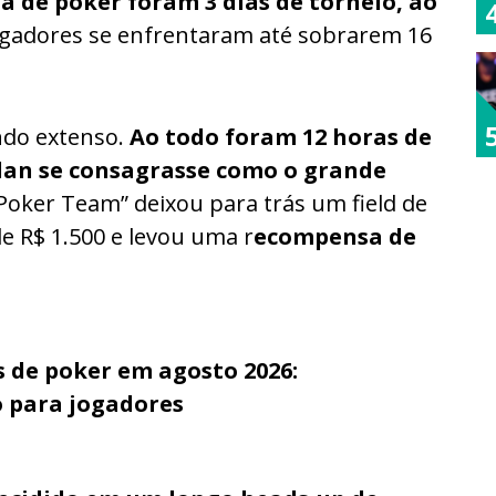
a de poker foram 3 dias de torneio, ao
 jogadores se enfrentaram até sobrarem 16
endo extenso.
Ao todo foram 12 horas de
rdan se consagrasse como o grande
Poker Team” deixou para trás um field de
 R$ 1.500 e levou uma r
ecompensa de
s de poker em agosto 2026:
 para jogadores