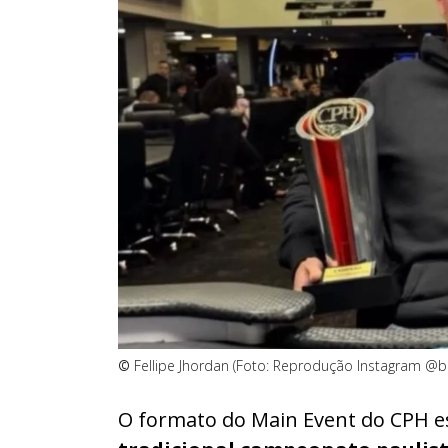
©
Fellipe Jhordan (Foto: Reprodução Instagram 
O formato do Main Event do CPH es