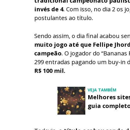
tradicional campeonato paulist
invés de 4
. Com isso, no dia 2 os
postulantes ao título.
Sendo assim, o dia final acabou s
muito jogo até que Fellipe Jho
campeão
. O jogador do “Bananas 
299 entradas pagando um buy-in de
R$ 100 mil.
VEJA TAMBÉM
Melhores site
guia completo