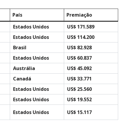
País
Premiação
Estados Unidos
US$ 171.589
Estados Unidos
US$ 114.200
Brasil
US$ 82.928
Estados Unidos
US$ 60.837
Austrália
US$ 45.092
Canadá
US$ 33.771
Estados Unidos
US$ 25.560
Estados Unidos
US$ 19.552
Estados Unidos
US$ 15.117