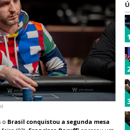
Ú
s)
s o
Brasil conquistou a segunda mesa