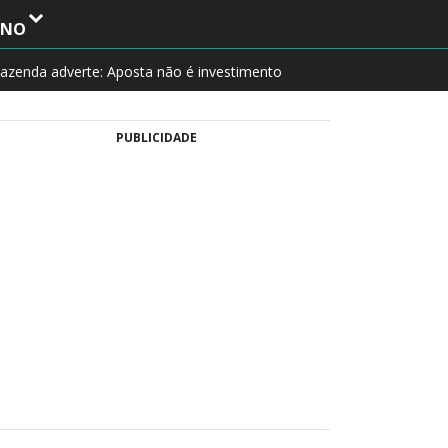
INO
azenda adverte: Aposta não é investimento
PUBLICIDADE