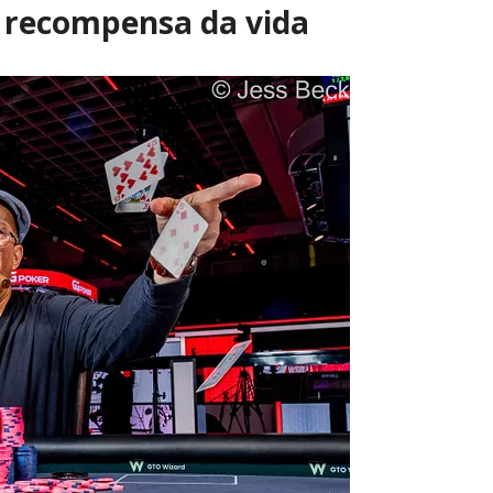
 recompensa da vida