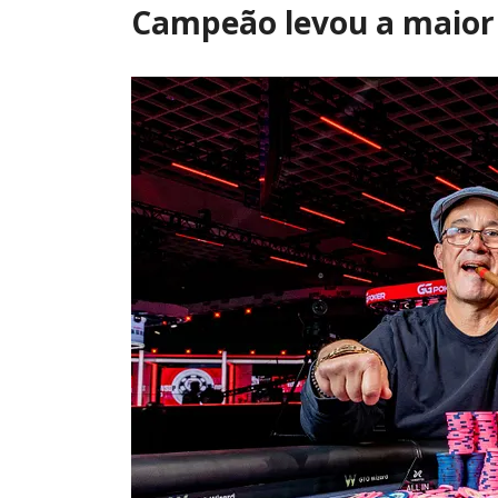
Campeão levou a maior