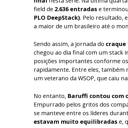
final
nesta série. Na última quarta-
field de
2.636 entradas
e termino
PLO DeepStack)
. Pelo resultado,
a maior de um brasileiro até o mo
Sendo assim, a jornada do
craque
chegou ao dia final com um stack i
posições importantes conforme os
rapidamente. Entre eles, também 
um veterano da WSOP, que caiu n
No entanto,
Baruffi contou com o
Empurrado pelos gritos dos compatr
se manteve entre os líderes duran
estavam muito equilibradas
e, 