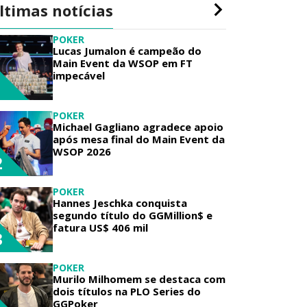
ltimas notícias
POKER
Lucas Jumalon é campeão do
Main Event da WSOP em FT
impecável
1
POKER
Michael Gagliano agradece apoio
após mesa final do Main Event da
WSOP 2026
2
POKER
Hannes Jeschka conquista
segundo título do GGMillion$ e
fatura US$ 406 mil
3
POKER
Murilo Milhomem se destaca com
dois títulos na PLO Series do
GGPoker