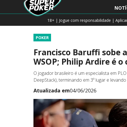
NOTÍ
18+ | Jogue com responsabilidade | Aplic
POKER
Francisco Baruffi sobe 
WSOP; Philip Ardire é 
O jogador brasileiro é um especialista em PL
DeepStack), terminando em 3º lugar e levando
Atualizada em
04/06/2026