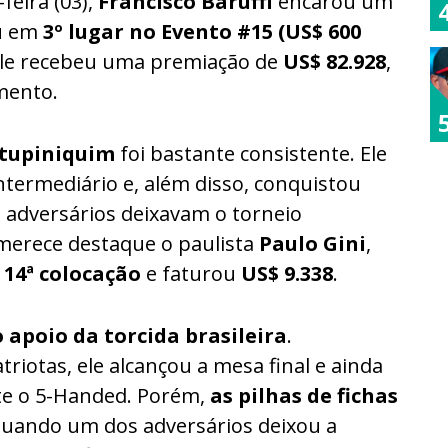
feira (03),
Francisco Baruffi
encarou um
u em
3º lugar no Evento #15 (US$ 600
 ele recebeu uma premiação de
US$ 82.928
,
mento.
 tupiniquim
foi bastante consistente. Ele
ntermediário e, além disso, conquistou
 adversários deixavam o torneio
merece destaque o paulista
Paulo Gini
,
a
14ª colocação
e faturou
US$ 9.338
.
 apoio da torcida brasileira
.
iotas, ele alcançou a mesa final e ainda
te o 5-Handed. Porém,
as pilhas de fichas
quando um dos adversários deixou a