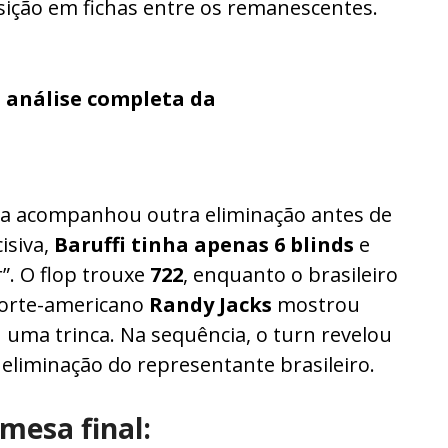
osição em fichas entre os remanescentes.
 análise completa da
da acompanhou outra eliminação antes de
isiva,
Baruffi tinha apenas 6 blinds
e
. O flop trouxe
722
, enquanto o brasileiro
 norte-americano
Randy Jacks
mostrou
 uma trinca. Na sequência, o turn revelou
 eliminação do representante brasileiro.
mesa final: