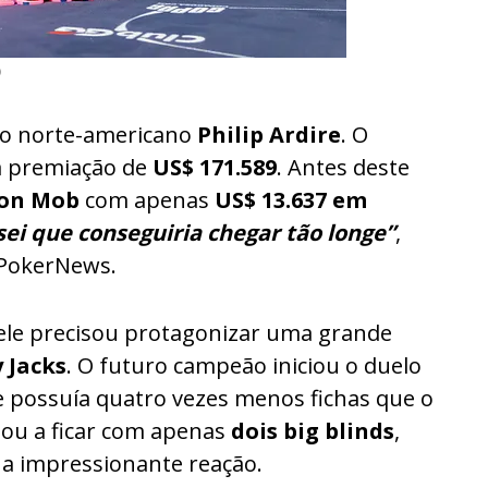
)
 o norte-americano
Philip Ardire
. O
a premiação de
US$ 171.589
. Antes deste
on Mob
com apenas
US$ 13.637 em
ei que conseguiria chegar tão longe”
,
 PokerNews.
, ele precisou protagonizar uma grande
 Jacks
. O futuro campeão iniciou o duelo
ue possuía quatro vezes menos fichas que o
gou a ficar com apenas
dois big blinds
,
a impressionante reação.