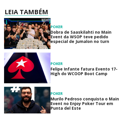
LEIA TAMBÉM
POKER
Dobra de Saaskilahti no Main
Event da WSOP teve pedido
especial de Jumalon no turn
POKER
Felipe Infante fatura Evento 17-
High do WCOOP Boot Camp
POKER
Murilo Pedroso conquista o Main
Event no Enjoy Poker Tour em
Punta del Este