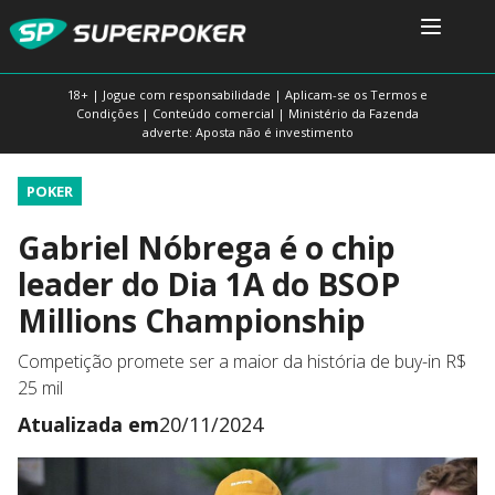
18+ | Jogue com responsabilidade | Aplicam-se os Termos e
Condições | Conteúdo comercial | Ministério da Fazenda
adverte: Aposta não é investimento
POKER
Gabriel Nóbrega é o chip
leader do Dia 1A do BSOP
Millions Championship
Competição promete ser a maior da história de buy-in R$
25 mil
Atualizada em
20/11/2024