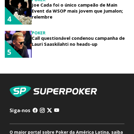
Joe Cada foi o único campeão de Main
Event da WSOP mais jovem que Jumalon;
relembre
4
POKER
Call questionável condenou campanha de
Lauri Saaskilahti no heads-up
5
Siga-nos
O maior portal sobre Poker da América Latina, saiba