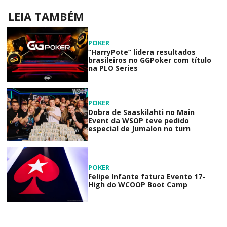
LEIA TAMBÉM
POKER
“HarryPote” lidera resultados
brasileiros no GGPoker com título
na PLO Series
POKER
Dobra de Saaskilahti no Main
Event da WSOP teve pedido
especial de Jumalon no turn
POKER
Felipe Infante fatura Evento 17-
High do WCOOP Boot Camp