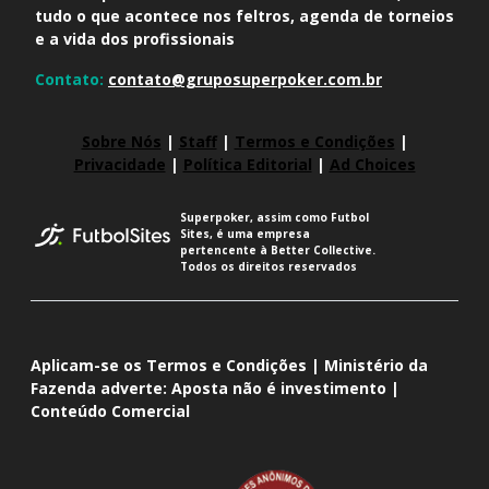
tudo o que acontece nos feltros, agenda de torneios
e a vida dos profissionais
Contato:
contato@gruposuperpoker.com.br
Sobre Nós
|
Staff
|
Termos e Condições
|
Privacidade
|
Política Editorial
|
Ad Choices
Superpoker, assim como Futbol
Sites, é uma empresa
pertencente à Better Collective.
Todos os direitos reservados
Aplicam-se os Termos e Condições | Ministério da
Fazenda adverte: Aposta não é investimento |
Conteúdo Comercial