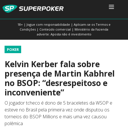
18+ | Jogue com responsabilidade | Aplicam-se os Termos e
Condições | Conteúdo comercial | Ministério da Fazenda
adverte: Aposta não é investimento
POKER
Kelvin Kerber fala sobre
presença de Martin Kabhrel
no BSOP: “desrespeitoso e
inconveniente”
O jogador tcheco é dono de 5 braceletes da WSOP e
esteve no Brasil pela primeira vez onde disputou os
torneios do BSOP Millions e mais uma vez causou
polêmica