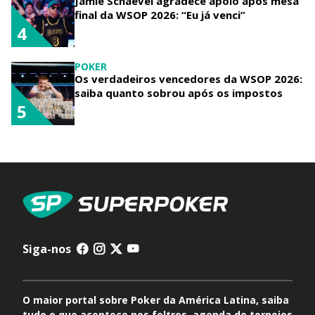
Jamie Schaevel agradece apoio após mesa
final da WSOP 2026: “Eu já venci”
4
POKER
Os verdadeiros vencedores da WSOP 2026:
saiba quanto sobrou após os impostos
5
Siga-nos
O maior portal sobre Poker da América Latina, saiba
tudo o que acontece nos feltros, agenda de torneios