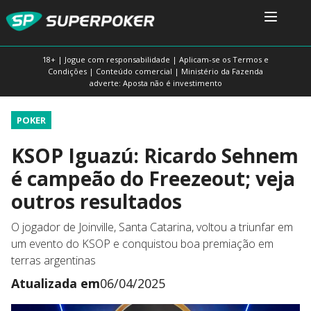
18+ | Jogue com responsabilidade | Aplicam-se os Termos e
Condições | Conteúdo comercial | Ministério da Fazenda
adverte: Aposta não é investimento
POKER
KSOP Iguazú: Ricardo Sehnem
é campeão do Freezeout; veja
outros resultados
O jogador de Joinville, Santa Catarina, voltou a triunfar em
um evento do KSOP e conquistou boa premiação em
terras argentinas
Atualizada em
06/04/2025