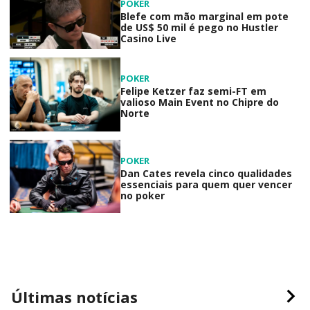
POKER
Blefe com mão marginal em pote
de US$ 50 mil é pego no Hustler
Casino Live
POKER
Felipe Ketzer faz semi-FT em
valioso Main Event no Chipre do
Norte
POKER
Dan Cates revela cinco qualidades
essenciais para quem quer vencer
no poker
Últimas notícias