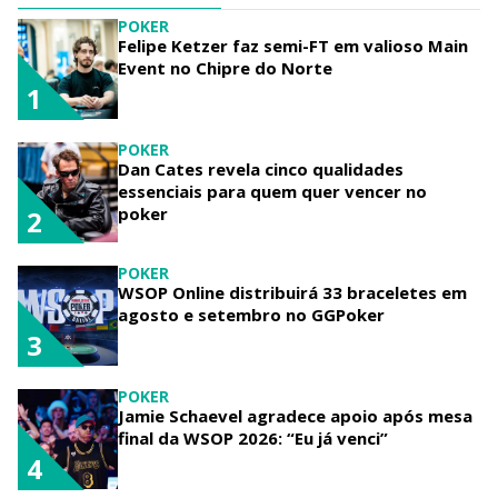
POKER
Felipe Ketzer faz semi-FT em valioso Main
Event no Chipre do Norte
1
POKER
Dan Cates revela cinco qualidades
essenciais para quem quer vencer no
poker
2
POKER
WSOP Online distribuirá 33 braceletes em
agosto e setembro no GGPoker
3
POKER
Jamie Schaevel agradece apoio após mesa
final da WSOP 2026: “Eu já venci”
4