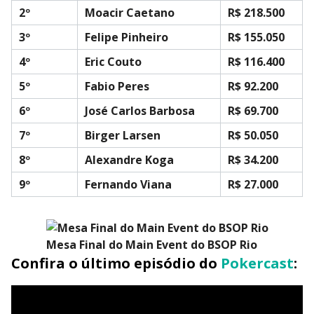
2º
Moacir Caetano
R$ 218.500
3º
Felipe Pinheiro
R$ 155.050
4º
Eric Couto
R$ 116.400
5º
Fabio Peres
R$ 92.200
6º
José Carlos Barbosa
R$ 69.700
7º
Birger Larsen
R$ 50.050
8º
Alexandre Koga
R$ 34.200
9º
Fernando Viana
R$ 27.000
Mesa Final do Main Event do BSOP Rio
Confira o último episódio do
Pokercast
: