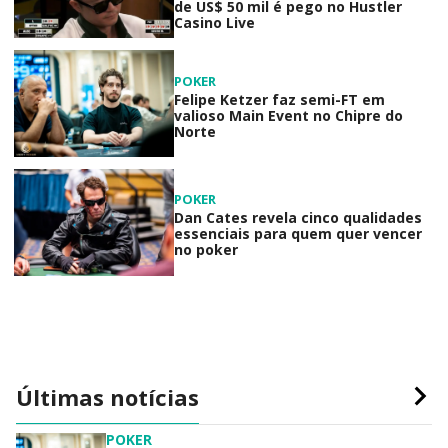
de US$ 50 mil é pego no Hustler
Casino Live
POKER
Felipe Ketzer faz semi-FT em
valioso Main Event no Chipre do
Norte
POKER
Dan Cates revela cinco qualidades
essenciais para quem quer vencer
no poker
Últimas notícias
POKER