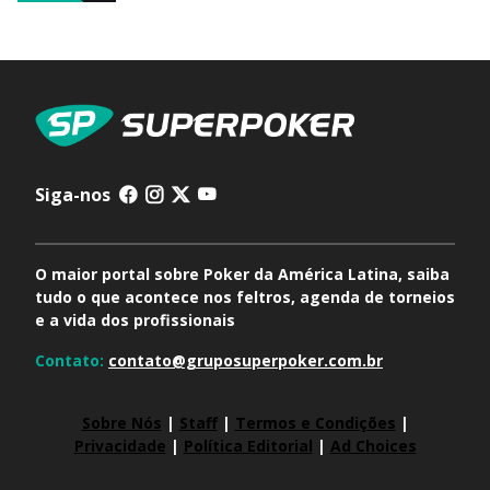
Siga-nos
O maior portal sobre Poker da América Latina, saiba
tudo o que acontece nos feltros, agenda de torneios
e a vida dos profissionais
Contato:
contato@gruposuperpoker.com.br
Sobre Nós
|
Staff
|
Termos e Condições
|
Privacidade
|
Política Editorial
|
Ad Choices