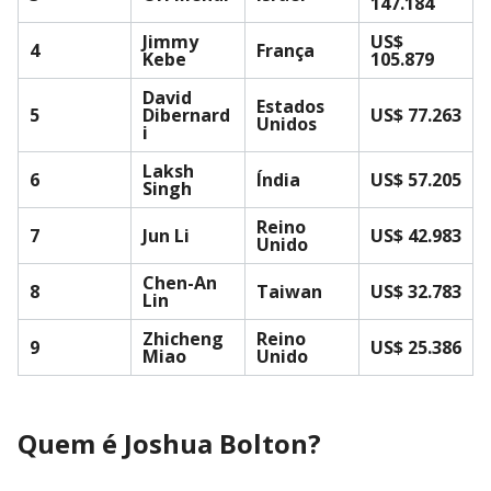
147.184
Jimmy
US$
4
França
Kebe
105.879
David
Estados
5
Dibernard
US$ 77.263
Unidos
i
Laksh
6
Índia
US$ 57.205
Singh
Reino
7
Jun Li
US$ 42.983
Unido
Chen-An
8
Taiwan
US$ 32.783
Lin
Zhicheng
Reino
9
US$ 25.386
Miao
Unido
Quem é Joshua Bolton?