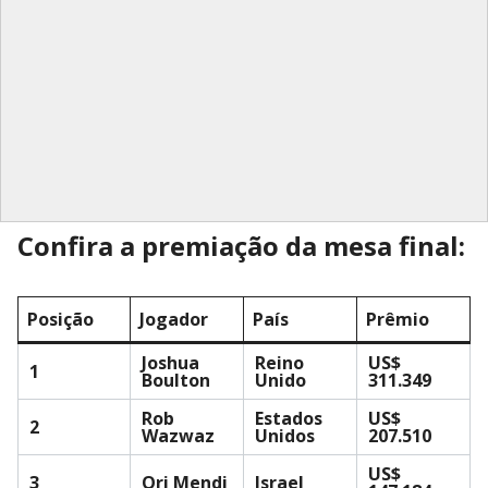
Confira a premiação da mesa final:
Posição
Jogador
País
Prêmio
Joshua
Reino
US$
1
Boulton
Unido
311.349
Rob
Estados
US$
2
Wazwaz
Unidos
207.510
US$
3
Ori Mendi
Israel