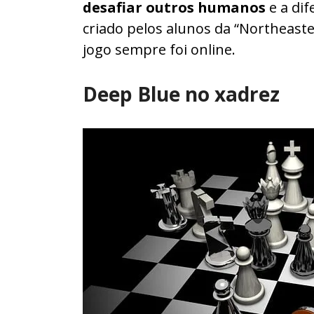
desafiar outros humanos
e a di
criado pelos alunos da “Northeast
jogo sempre foi online.
Deep Blue no xadrez