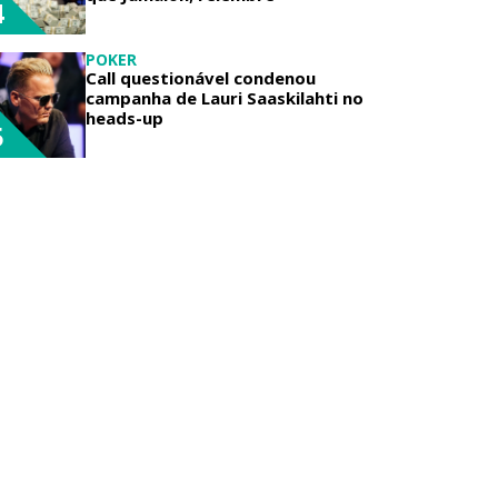
4
POKER
Call questionável condenou
campanha de Lauri Saaskilahti no
heads-up
5