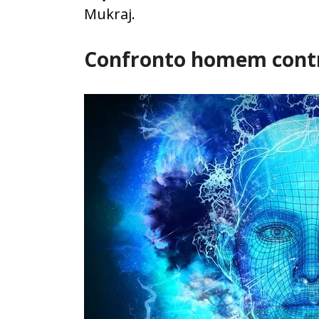
Mukraj.
Confronto homem cont