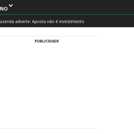
INO
azenda adverte: Aposta não é investimento
PUBLICIDADE