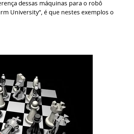
ferença dessas máquinas para o robô
erm University”, é que nestes exemplos o