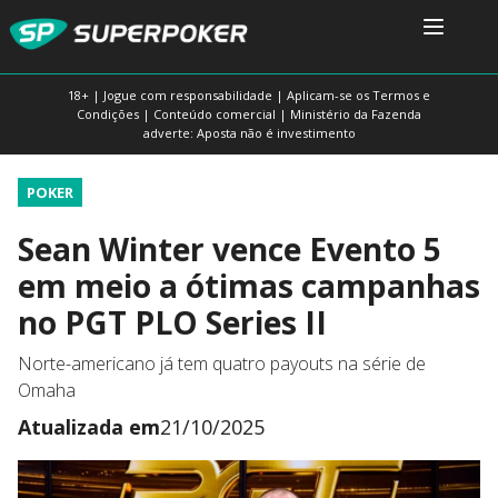
18+ | Jogue com responsabilidade | Aplicam-se os Termos e
Condições | Conteúdo comercial | Ministério da Fazenda
adverte: Aposta não é investimento
POKER
Sean Winter vence Evento 5
em meio a ótimas campanhas
no PGT PLO Series II
Norte-americano já tem quatro payouts na série de
Omaha
Atualizada em
21/10/2025