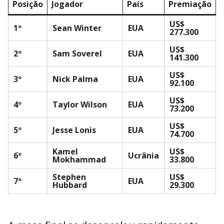
Posição
Jogador
País
Premiação
US$
1º
Sean Winter
EUA
277.300
US$
2º
Sam Soverel
EUA
141.300
US$
3º
Nick Palma
EUA
92.100
US$
4º
Taylor Wilson
EUA
73.200
US$
5º
Jesse Lonis
EUA
74.700
Kamel
US$
6º
Ucrânia
Mokhammad
33.800
Stephen
US$
7º
EUA
Hubbard
29.300