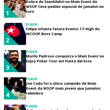
Dobra de Saaskilahti no Main Event da
WSOP teve pedido especial de Jumalon no
turn
1
POKER
Felipe Infante fatura Evento 17-High do
WCOOP Boot Camp
2
POKER
Murilo Pedroso conquista o Main Event no
Enjoy Poker Tour em Punta del Este
3
POKER
Joe Cada foi o único campeão de Main
Event da WSOP mais jovem que Jumalon;
relembre
4
POKER