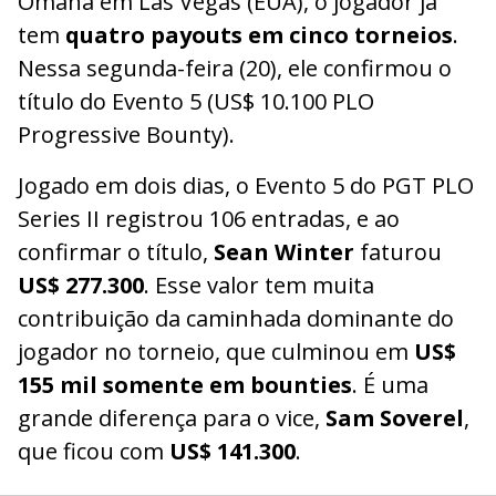
Omaha em Las Vegas (EUA), o jogador já
tem
quatro payouts em cinco torneios
.
Nessa segunda-feira (20), ele confirmou o
título do Evento 5 (US$ 10.100 PLO
Progressive Bounty).
Jogado em dois dias, o Evento 5 do PGT PLO
Series II registrou 106 entradas, e ao
confirmar o título,
Sean Winter
faturou
US$ 277.300
. Esse valor tem muita
contribuição da caminhada dominante do
jogador no torneio, que culminou em
US$
155 mil somente em bounties
. É uma
grande diferença para o vice,
Sam Soverel
,
que ficou com
US$ 141.300
.