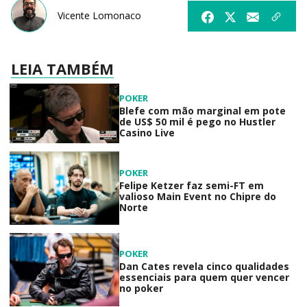
Vicente Lomonaco
LEIA TAMBÉM
POKER
Blefe com mão marginal em pote
de US$ 50 mil é pego no Hustler
Casino Live
POKER
Felipe Ketzer faz semi-FT em
valioso Main Event no Chipre do
Norte
POKER
Dan Cates revela cinco qualidades
essenciais para quem quer vencer
no poker