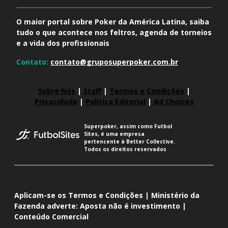
O maior portal sobre Poker da América Latina, saiba
tudo o que acontece nos feltros, agenda de torneios
e a vida dos profissionais
Contato:
contato@gruposuperpoker.com.br
Sobre Nós
|
Staff
|
Termos e Condições
|
Privacidade
|
Política Editorial
|
Ad Choices
Superpoker, assim como Futbol
Sites, é uma empresa
pertencente à Better Collective.
Todos os direitos reservados
Aplicam-se os Termos e Condições | Ministério da
Fazenda adverte: Aposta não é investimento |
Conteúdo Comercial