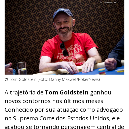
©
Tom Goldstein (Foto: Danny Maxwell/PokerNews)
A trajetória de
Tom Goldstein
ganhou
novos contornos nos últimos meses.
Conhecido por sua atuação como advogado
na Suprema Corte dos Estados Unidos, ele
acabou se tornando personagem central de