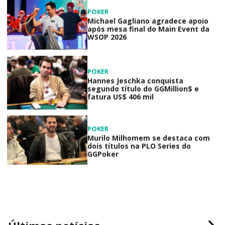
POKER
Michael Gagliano agradece apoio
após mesa final do Main Event da
WSOP 2026
POKER
Hannes Jeschka conquista
segundo título do GGMillion$ e
fatura US$ 406 mil
POKER
Murilo Milhomem se destaca com
dois títulos na PLO Series do
GGPoker