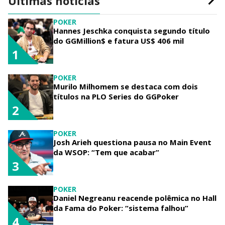
Últimas notícias
POKER
Hannes Jeschka conquista segundo título
do GGMillion$ e fatura US$ 406 mil
1
POKER
Murilo Milhomem se destaca com dois
títulos na PLO Series do GGPoker
2
POKER
Josh Arieh questiona pausa no Main Event
da WSOP: “Tem que acabar”
3
POKER
Daniel Negreanu reacende polêmica no Hall
da Fama do Poker: “sistema falhou”
4