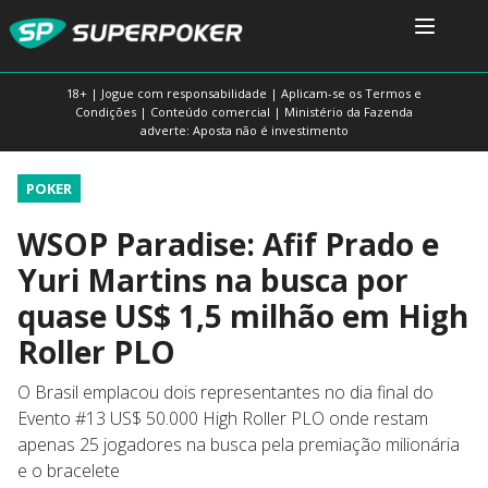
18+ | Jogue com responsabilidade | Aplicam-se os Termos e
Condições | Conteúdo comercial | Ministério da Fazenda
adverte: Aposta não é investimento
POKER
WSOP Paradise: Afif Prado e
Yuri Martins na busca por
quase US$ 1,5 milhão em High
Roller PLO
O Brasil emplacou dois representantes no dia final do
Evento #13 US$ 50.000 High Roller PLO onde restam
apenas 25 jogadores na busca pela premiação milionária
e o bracelete