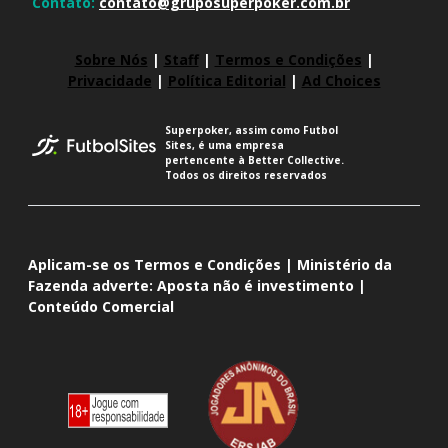
Contato:
contato@gruposuperpoker.com.br
Sobre Nós
|
Staff
|
Termos e Condições
|
Privacidade
|
Política Editorial
|
Ad Choices
Superpoker, assim como Futbol
Sites, é uma empresa
pertencente à Better Collective.
Todos os direitos reservados
Aplicam-se os Termos e Condições | Ministério da
Fazenda adverte: Aposta não é investimento |
Conteúdo Comercial