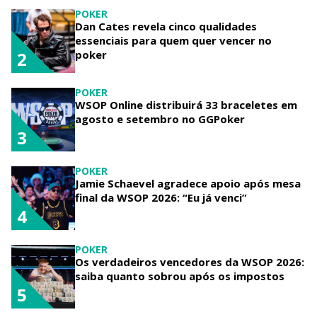
POKER
Dan Cates revela cinco qualidades
essenciais para quem quer vencer no
poker
2
POKER
WSOP Online distribuirá 33 braceletes em
agosto e setembro no GGPoker
3
POKER
Jamie Schaevel agradece apoio após mesa
final da WSOP 2026: “Eu já venci”
4
POKER
Os verdadeiros vencedores da WSOP 2026:
saiba quanto sobrou após os impostos
5