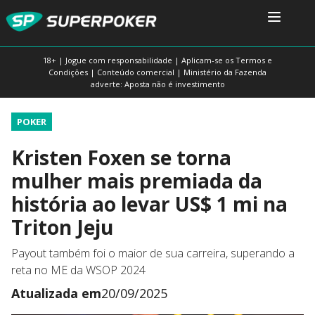
18+ | Jogue com responsabilidade | Aplicam-se os Termos e
Condições | Conteúdo comercial | Ministério da Fazenda
adverte: Aposta não é investimento
POKER
Kristen Foxen se torna
mulher mais premiada da
história ao levar US$ 1 mi na
Triton Jeju
Payout também foi o maior de sua carreira, superando a
reta no ME da WSOP 2024
Atualizada em
20/09/2025