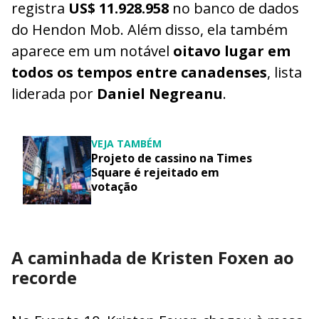
registra
US$ 11.928.958
no banco de dados
do Hendon Mob. Além disso, ela também
aparece em um notável
oitavo lugar em
todos os tempos entre canadenses
, lista
liderada por
Daniel Negreanu
.
VEJA TAMBÉM
Projeto de cassino na Times
Square é rejeitado em
votação
A caminhada de Kristen Foxen ao
recorde