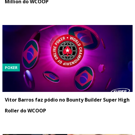
Million do WCOOP
POKER
Vitor Barros faz pódio no Bounty Builder Super High
Roller do WCOOP