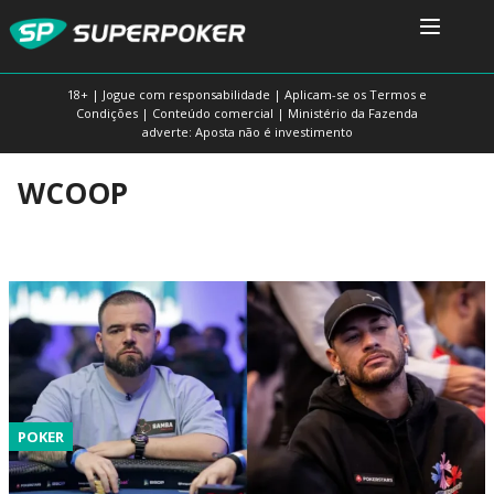
18+ | Jogue com responsabilidade | Aplicam-se os Termos e
Condições | Conteúdo comercial | Ministério da Fazenda
adverte: Aposta não é investimento
WCOOP
POKER