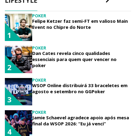
LIFESTYLE
POKER
Felipe Ketzer faz semi-FT em valioso Main
Event no Chipre do Norte
1
POKER
Dan Cates revela cinco qualidades
essenciais para quem quer vencer no
2
poker
POKER
WSOP Online distribuirá 33 braceletes em
agosto e setembro no GGPoker
3
POKER
Jamie Schaevel agradece apoio após mesa
final da WSOP 2026: “Eu já venci”
4