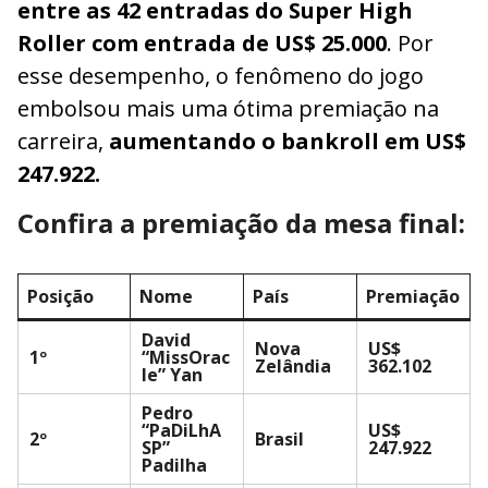
entre as 42 entradas do Super High
Roller com entrada de US$ 25.000
. Por
esse desempenho, o fenômeno do jogo
embolsou mais uma ótima premiação na
carreira,
aumentando o bankroll em US$
247.922.
Confira a premiação da mesa final:
Posição
Nome
País
Premiação
David
Nova
US$
1º
“MissOrac
Zelândia
362.102
le” Yan
Pedro
“PaDiLhA
US$
2º
Brasil
SP”
247.922
Padilha