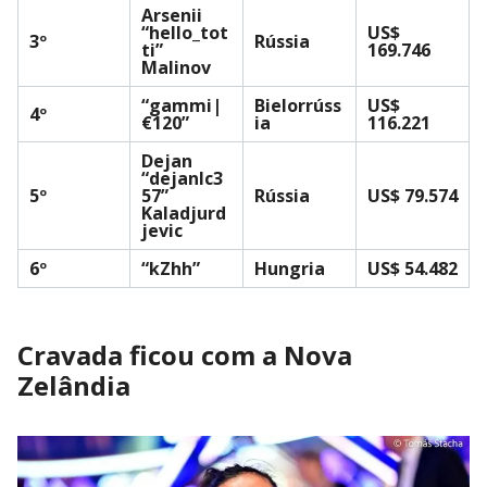
Arsenii
“hello_tot
US$
3º
Rússia
ti”
169.746
Malinov
“gammi|
Bielorrúss
US$
4º
€120”
ia
116.221
Dejan
“dejanlc3
5º
57”
Rússia
US$ 79.574
Kaladjurd
jevic
6º
“kZhh”
Hungria
US$ 54.482
Cravada ficou com a Nova
Zelândia