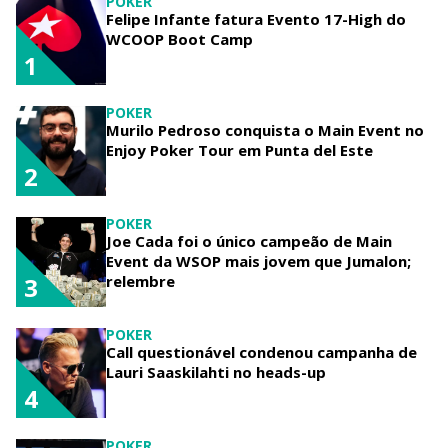
POKER
Felipe Infante fatura Evento 17-High do
WCOOP Boot Camp
1
POKER
Murilo Pedroso conquista o Main Event no
Enjoy Poker Tour em Punta del Este
2
POKER
Joe Cada foi o único campeão de Main
Event da WSOP mais jovem que Jumalon;
relembre
3
POKER
Call questionável condenou campanha de
Lauri Saaskilahti no heads-up
4
POKER