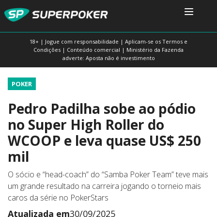
18+ | Jogue com responsabilidade | Aplicam-se os Termos e
Condições | Conteúdo comercial | Ministério da Fazenda
adverte: Aposta não é investimento
POKER
Pedro Padilha sobe ao pódio
no Super High Roller do
WCOOP e leva quase US$ 250
mil
O sócio e “head-coach” do “Samba Poker Team” teve mais
um grande resultado na carreira jogando o torneio mais
caros da série no PokerStars
Atualizada em
30/09/2025