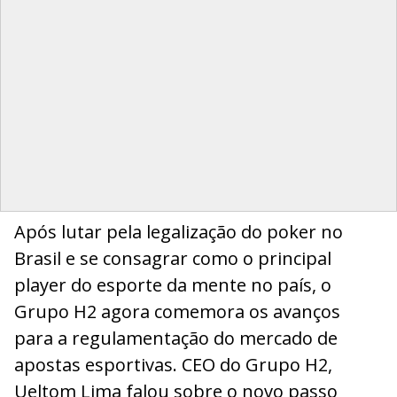
Após lutar pela legalização do poker no
Brasil e se consagrar como o principal
player do esporte da mente no país, o
Grupo H2 agora comemora os avanços
para a regulamentação do mercado de
apostas esportivas. CEO do Grupo H2,
Ueltom Lima falou sobre o novo passo