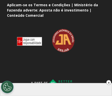
Aplicam-se os Termos e Condições | Ministério da
Fazenda adverte: Aposta não é investimento |
Conteúdo Comercial
x