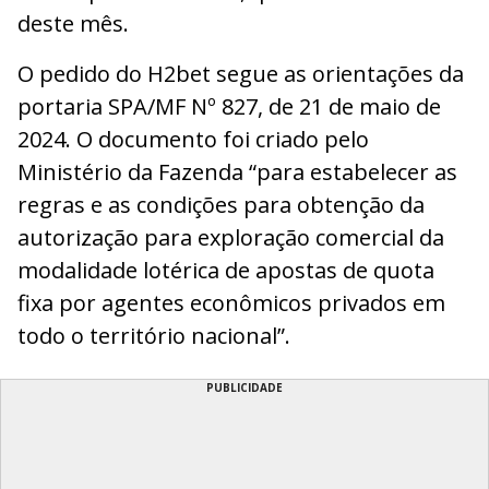
deste mês.
O pedido do H2bet segue as orientações da
portaria SPA/MF Nº 827, de 21 de maio de
2024. O documento foi criado pelo
Ministério da Fazenda “para estabelecer as
regras e as condições para obtenção da
autorização para exploração comercial da
modalidade lotérica de apostas de quota
fixa por agentes econômicos privados em
todo o território nacional”.
PUBLICIDADE