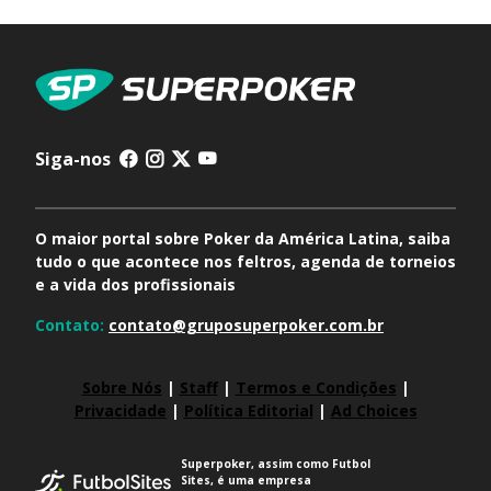
Siga-nos
O maior portal sobre Poker da América Latina, saiba
tudo o que acontece nos feltros, agenda de torneios
e a vida dos profissionais
Contato:
contato@gruposuperpoker.com.br
Sobre Nós
|
Staff
|
Termos e Condições
|
Privacidade
|
Política Editorial
|
Ad Choices
Superpoker, assim como Futbol
Sites, é uma empresa