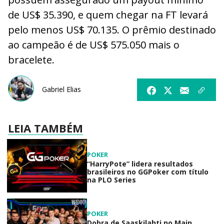
de US$ 35.390, e quem chegar na FT levará
pelo menos US$ 70.135. O prêmio destinado
ao campeão é de US$ 575.050 mais o
bracelete.
Gabriel Elias
LEIA TAMBÉM
POKER
“HarryPote” lidera resultados
brasileiros no GGPoker com título
na PLO Series
POKER
Dobra de Saaskilahti no Main