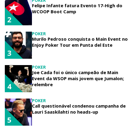
POKER
Felipe Infante fatura Evento 17-High do
WCOOP Boot Camp
2
POKER
Murilo Pedroso conquista o Main Event no
Enjoy Poker Tour em Punta del Este
3
POKER
Joe Cada foi o único campeão de Main
Event da WSOP mais jovem que Jumalon;
relembre
4
POKER
Call questionável condenou campanha de
Lauri Saaskilahti no heads-up
5