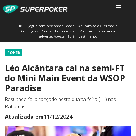
18+ | Jogue com responsabilidade | Aplicam-se os Termos e
Condições | Conteúdo comercial | Ministério da Fazenda
adverte: Aposta não é investimento
POKER
Léo Alcântara cai na semi-FT
do Mini Main Event da WSOP
Paradise
Resultado foi alcançado nesta quarta-feira (11) nas
Bahamas
Atualizada em
11/12/2024