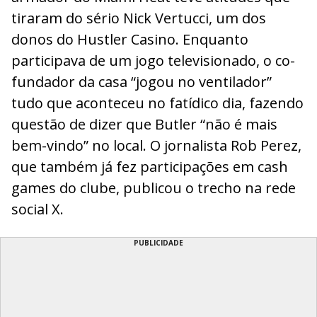
tiraram do sério Nick Vertucci, um dos
donos do Hustler Casino. Enquanto
participava de um jogo televisionado, o co-
fundador da casa “jogou no ventilador”
tudo que aconteceu no fatídico dia, fazendo
questão de dizer que Butler “não é mais
bem-vindo” no local. O jornalista Rob Perez,
que também já fez participações em cash
games do clube, publicou o trecho na rede
social X.
PUBLICIDADE