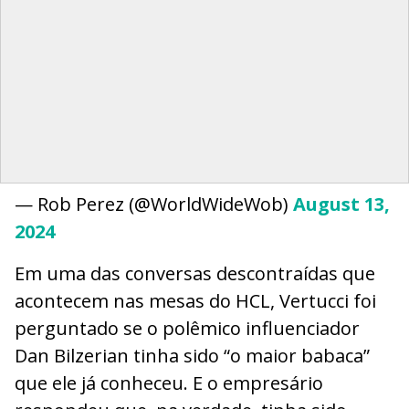
— Rob Perez (@WorldWideWob)
August 13,
2024
Em uma das conversas descontraídas que
acontecem nas mesas do HCL, Vertucci foi
perguntado se o polêmico influenciador
Dan Bilzerian tinha sido “o maior babaca”
que ele já conheceu. E o empresário