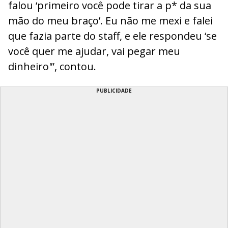
falou ‘primeiro você pode tirar a p* da sua
mão do meu braço’. Eu não me mexi e falei
que fazia parte do staff, e ele respondeu ‘se
você quer me ajudar, vai pegar meu
dinheiro'”, contou.
PUBLICIDADE