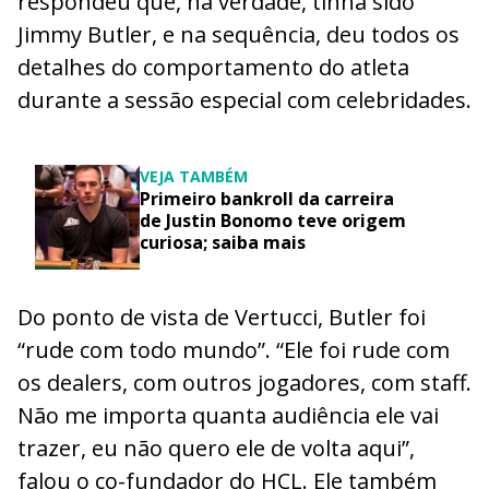
respondeu que, na verdade, tinha sido
Jimmy Butler, e na sequência, deu todos os
detalhes do comportamento do atleta
durante a sessão especial com celebridades.
VEJA TAMBÉM
Primeiro bankroll da carreira
de Justin Bonomo teve origem
curiosa; saiba mais
Do ponto de vista de Vertucci, Butler foi
“rude com todo mundo”. “Ele foi rude com
os dealers, com outros jogadores, com staff.
Não me importa quanta audiência ele vai
trazer, eu não quero ele de volta aqui”,
falou o co-fundador do HCL. Ele também