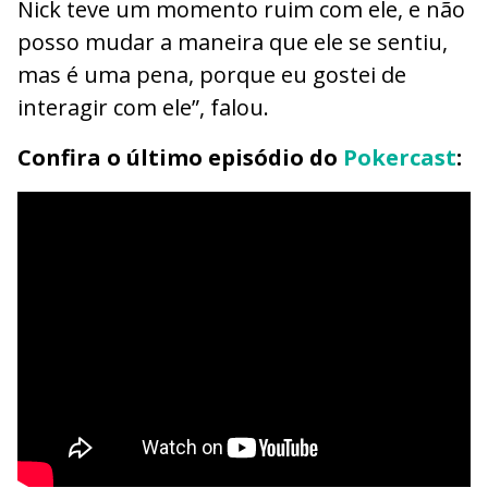
Nick teve um momento ruim com ele, e não
posso mudar a maneira que ele se sentiu,
mas é uma pena, porque eu gostei de
interagir com ele”, falou.
Confira o último episódio do
Pokercast
: