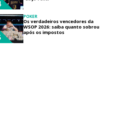
4
POKER
Os verdadeiros vencedores da
WSOP 2026: saiba quanto sobrou
após os impostos
5