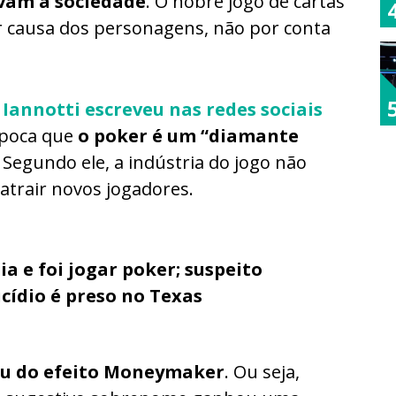
ivam a sociedade
. O nobre jogo de cartas
r causa dos personagens, não por conta
 Iannotti escreveu nas redes sociais
 época que
o poker é um “diamante
. Segundo ele, a indústria do jogo não
 atrair novos jogadores.
a e foi jogar poker; suspeito
cídio é preso no Texas
ou do efeito Moneymaker
. Ou seja,