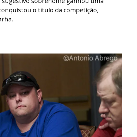
e sugestivo sobrenome ganhou uma
onquistou o título da competição,
arha.