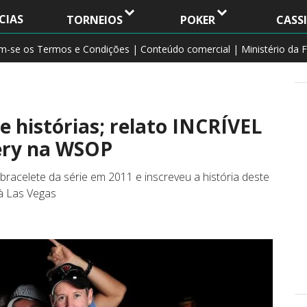
CIAS
TORNEIOS
POKER
CASS
am-se os Termos e Condições | Conteúdo comercial | Ministério da F
e histórias; relato INCRÍVEL
ery na WSOP
racelete da série em 2011 e inscreveu a história deste
à Las Vegas