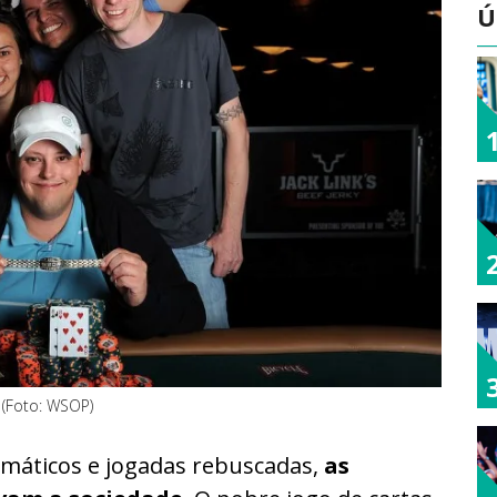
Ú
 (Foto: WSOP)
emáticos e jogadas rebuscadas,
as