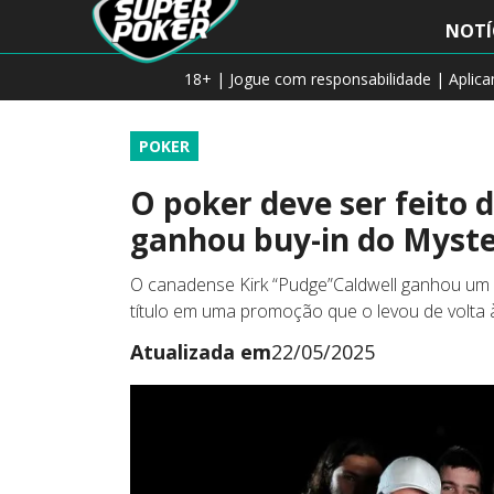
NOTÍ
18+ | Jogue com responsabilidade | Aplic
POKER
O poker deve ser feito d
ganhou buy-in do Myst
O canadense Kirk “Pudge”Caldwell ganhou um b
título em uma promoção que o levou de volta 
Atualizada em
22/05/2025