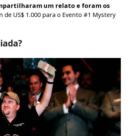
ompartilharam um relato e foram os
in de US$ 1.000 para o Evento #1 Mystery
miada?