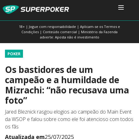
18+ | Jogue com responsabilidade | Aplicam-se os Termos e
Condições | Conteúdo comercial | Ministério da Fazenda
adverte: Aposta não é investimento
POKER
Os bastidores de um
campeão e a humildade de
Mizrachi: “não recusava uma
foto”
Jared Bleznick rasgou elogios ao campeão do Main Event
da WSOP e falou sobre como ele foi atencioso com todos
os fãs
Atualizada em
25/07/2025