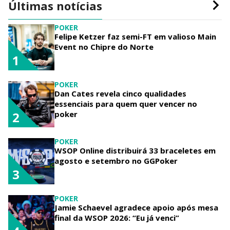
Últimas notícias
POKER
Felipe Ketzer faz semi-FT em valioso Main
Event no Chipre do Norte
1
POKER
Dan Cates revela cinco qualidades
essenciais para quem quer vencer no
poker
2
POKER
WSOP Online distribuirá 33 braceletes em
agosto e setembro no GGPoker
3
POKER
Jamie Schaevel agradece apoio após mesa
final da WSOP 2026: “Eu já venci”