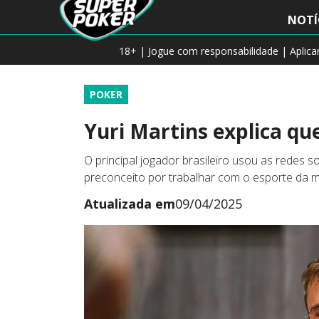
NOTÍ
18+ | Jogue com responsabilidade | Aplic
POKER
Yuri Martins explica qu
O principal jogador brasileiro usou as redes so
preconceito por trabalhar com o esporte da 
Atualizada em
09/04/2025