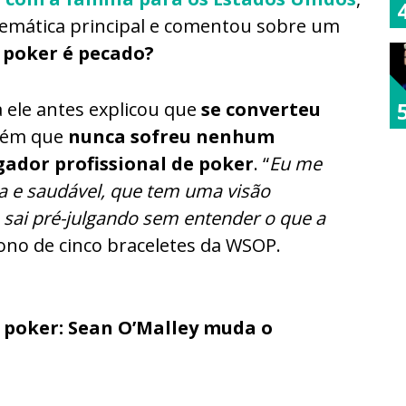
temática principal e comentou sobre um
 poker é pecado?
 ele antes explicou que
se converteu
bém que
nunca sofreu nenhum
ogador profissional de poker
. “
Eu me
ca e saudável, que tem uma visão
m sai pré-julgando sem entender o que a
dono de cinco braceletes da WSOP.
 poker: Sean O’Malley muda o