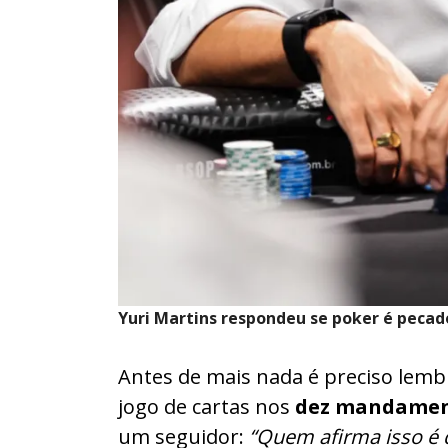
Yuri Martins respondeu se poker é peca
Antes de mais nada é preciso lemb
jogo de cartas nos
dez mandame
um seguidor:
“Quem afirma isso é 