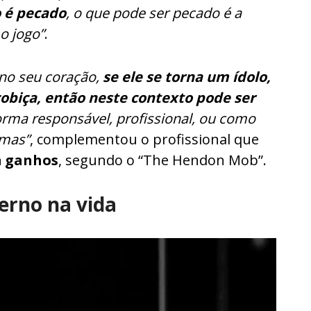
o é pecado
, o que pode ser pecado é a
o jogo”
.
 no seu coração,
se ele se torna um ídolo,
cobiça, então neste contexto pode ser
forma responsável, profissional, ou como
emas”
, complementou o profissional que
m ganhos
, segundo o “The Hendon Mob”.
erno na vida