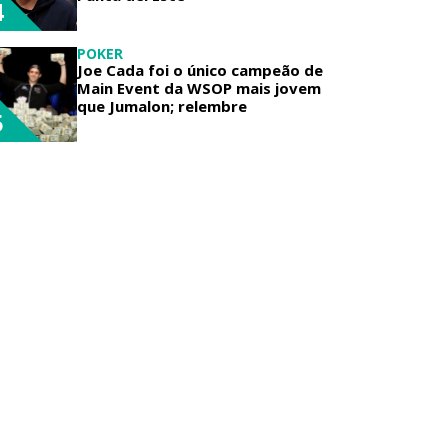
4
POKER
Joe Cada foi o único campeão de
Main Event da WSOP mais jovem
que Jumalon; relembre
5