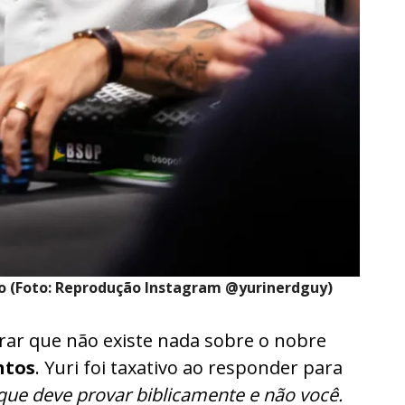
do (Foto: Reprodução Instagram @yurinerdguy)
rar que não existe nada sobre o nobre
ntos
. Yuri foi taxativo ao responder para
que deve provar biblicamente e não você.