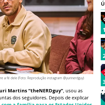
Ú
bre a fé dele (Foto: Reprodução instagram @yurinerdguy)
uri Martins “theNERDguy”
, usou as
untas dos seguidores. Depois de explicar
 com a família para os Estados Unidos
,