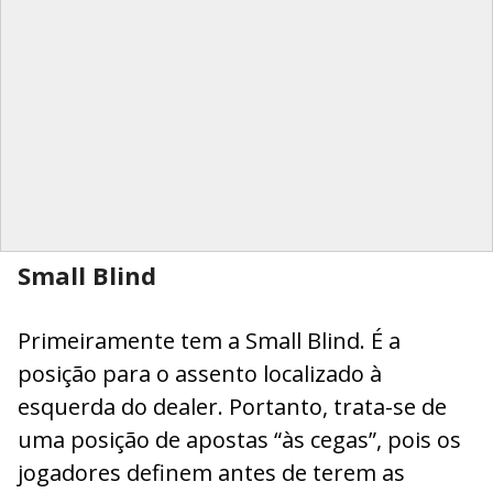
Small Blind
Primeiramente tem a Small Blind. É a
posição para o assento localizado à
esquerda do dealer. Portanto, trata-se de
uma posição de apostas “às cegas”, pois os
jogadores definem antes de terem as