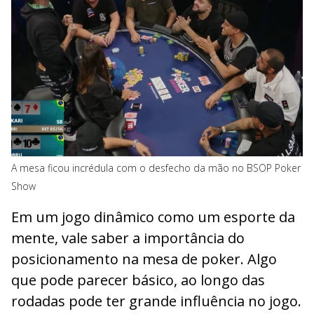
A mesa ficou incrédula com o desfecho da mão no BSOP Poker
Show
Em um jogo dinâmico como um esporte da
mente, vale saber a importância do
posicionamento na mesa de poker. Algo
que pode parecer básico, ao longo das
rodadas pode ter grande influência no jogo.