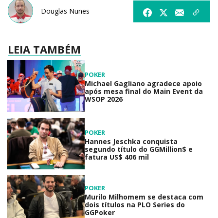
Douglas Nunes
LEIA TAMBÉM
POKER
Michael Gagliano agradece apoio
após mesa final do Main Event da
WSOP 2026
POKER
Hannes Jeschka conquista
segundo título do GGMillion$ e
fatura US$ 406 mil
POKER
Murilo Milhomem se destaca com
dois títulos na PLO Series do
GGPoker