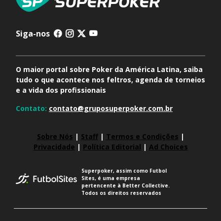
Siga-nos
O maior portal sobre Poker da América Latina, saiba
tudo o que acontece nos feltros, agenda de torneios
e a vida dos profissionais
Contato:
contato@gruposuperpoker.com.br
Sobre Nós
|
Staff
|
Termos e Condições
|
Privacidade
|
Política Editorial
|
Ad Choices
Superpoker, assim como Futbol
Sites, é uma empresa
pertencente à Better Collective.
Todos os direitos reservados