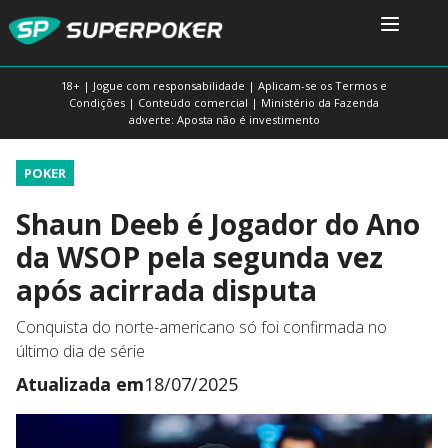
18+ | Jogue com responsabilidade | Aplicam-se os Termos e
Condições | Conteúdo comercial | Ministério da Fazenda
adverte: Aposta não é investimento
POKER
Shaun Deeb é Jogador do Ano
da WSOP pela segunda vez
após acirrada disputa
Conquista do norte-americano só foi confirmada no
último dia de série
Atualizada em
18/07/2025