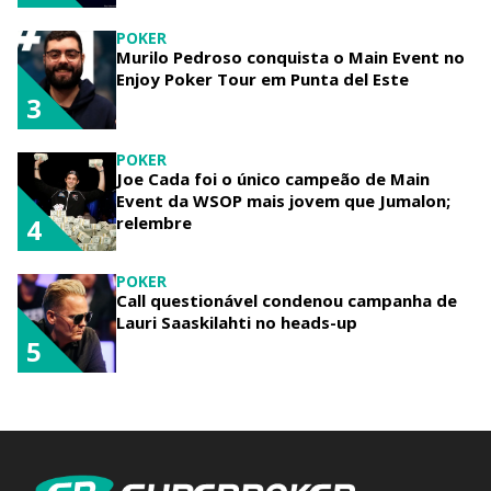
POKER
Murilo Pedroso conquista o Main Event no
Enjoy Poker Tour em Punta del Este
3
POKER
Joe Cada foi o único campeão de Main
Event da WSOP mais jovem que Jumalon;
relembre
4
POKER
Call questionável condenou campanha de
Lauri Saaskilahti no heads-up
5