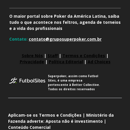
O maior portal sobre Poker da América Latina, saiba
tudo o que acontece nos feltros, agenda de torneios
e a vida dos profissionais
Contato:
contato@gruposuperpoker.com.br
Sobre Nós
|
Staff
|
Termos e Condições
|
Privacidade
|
Política Editorial
|
Ad Choices
Superpoker, assim como Futbol
Sites, é uma empresa
pertencente à Better Collective.
Todos os direitos reservados
Aplicam-se os Termos e Condições | Ministério da
Fazenda adverte: Aposta não é investimento |
Conteúdo Comercial