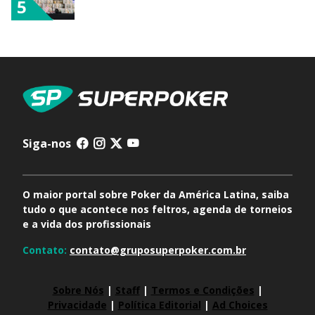
5
Siga-nos
O maior portal sobre Poker da América Latina, saiba
tudo o que acontece nos feltros, agenda de torneios
e a vida dos profissionais
Contato:
contato@gruposuperpoker.com.br
Sobre Nós
|
Staff
|
Termos e Condições
|
Privacidade
|
Política Editorial
|
Ad Choices