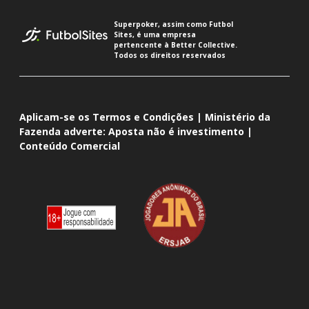
Superpoker, assim como Futbol
Sites, é uma empresa
pertencente à Better Collective.
Todos os direitos reservados
Aplicam-se os Termos e Condições | Ministério da
Fazenda adverte: Aposta não é investimento |
Conteúdo Comercial